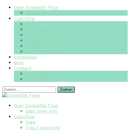
Over Expeditie Flow
Gids (over mij)
Coaching
Yoga
1-op 1 coaching
Groepswandelingen
Retreats
Koud water dip
Voor organisaties
Expedities
Blog
Contact
Nieuwsbrief
Samenwerken
Zoeken
naar:
Over Expeditie Flow
Gids (over mij)
Coaching
Yoga
1-op 1 coaching