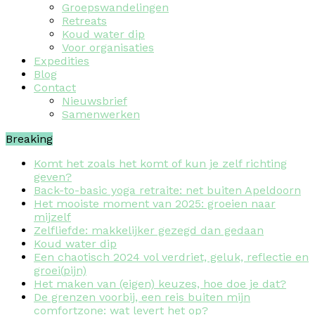
Groepswandelingen
Retreats
Koud water dip
Voor organisaties
Expedities
Blog
Contact
Nieuwsbrief
Samenwerken
Breaking
Komt het zoals het komt of kun je zelf richting
geven?
Back-to-basic yoga retraite: net buiten Apeldoorn
Het mooiste moment van 2025: groeien naar
mijzelf
Zelfliefde: makkelijker gezegd dan gedaan
Koud water dip
Een chaotisch 2024 vol verdriet, geluk, reflectie en
groei(pijn)
Het maken van (eigen) keuzes, hoe doe je dat?
De grenzen voorbij, een reis buiten mijn
comfortzone: wat levert het op?